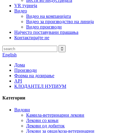
Вести во индустријата
VR турнеја
Видео
Видео на компанијата
Видео за производство на линија
Видео производи
Најчесто поставувани прашања
Контактирајте не
English
Дома
Производи
Форма на дозирање
API
КЛОДАНТЕЛ НУПИУМ
Категории
Видови
Камила-ветеринарни лекови
Лекови со коњи
Лекови од добиток
Лекови за овци/коза-ветеринарни