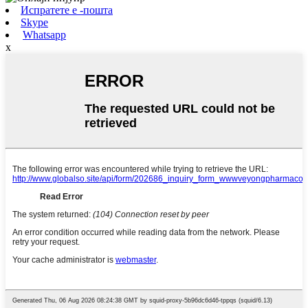
Испратете е -пошта
Skype
Whatsapp
x