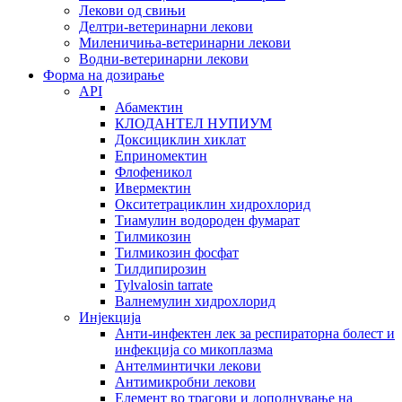
Лекови од свињи
Делтри-ветеринарни лекови
Миленичиња-ветеринарни лекови
Водни-ветеринарни лекови
Форма на дозирање
API
Абамектин
КЛОДАНТЕЛ НУПИУМ
Доксициклин хиклат
Еприномектин
Флофеникол
Ивермектин
Окситетрациклин хидрохлорид
Тиамулин водороден фумарат
Тилмикозин
Тилмикозин фосфат
Тилдипирозин
Tylvalosin tarrate
Валнемулин хидрохлорид
Инјекција
Анти-инфектен лек за респираторна болест и
инфекција со микоплазма
Антелминтички лекови
Антимикробни лекови
Елемент во трагови и дополнување на