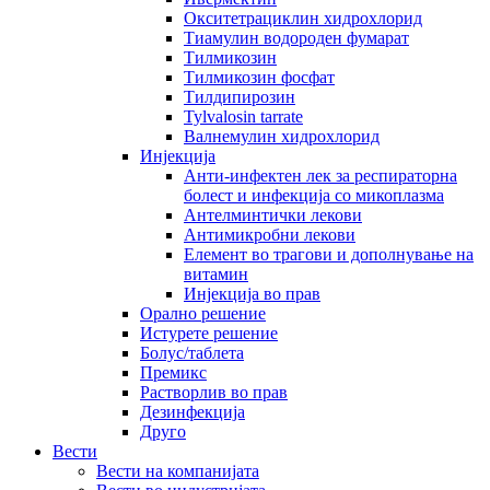
Окситетрациклин хидрохлорид
Тиамулин водороден фумарат
Тилмикозин
Тилмикозин фосфат
Тилдипирозин
Tylvalosin tarrate
Валнемулин хидрохлорид
Инјекција
Анти-инфектен лек за респираторна
болест и инфекција со микоплазма
Антелминтички лекови
Антимикробни лекови
Елемент во трагови и дополнување на
витамин
Инјекција во прав
Орално решение
Истурете решение
Болус/таблета
Премикс
Растворлив во прав
Дезинфекција
Друго
Вести
Вести на компанијата