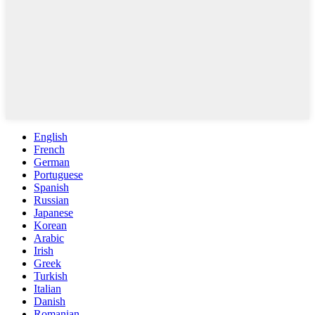
English
French
German
Portuguese
Spanish
Russian
Japanese
Korean
Arabic
Irish
Greek
Turkish
Italian
Danish
Romanian