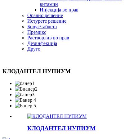
витамин
Инјекција во прав
Орално решение
Истурете решение
Болус/таблета
Премикс
Растворлив во прав
Дезинфекција
Друго
КЛОДАНТЕЛ НУПИУМ
КЛОДАНТЕЛ НУПИУМ