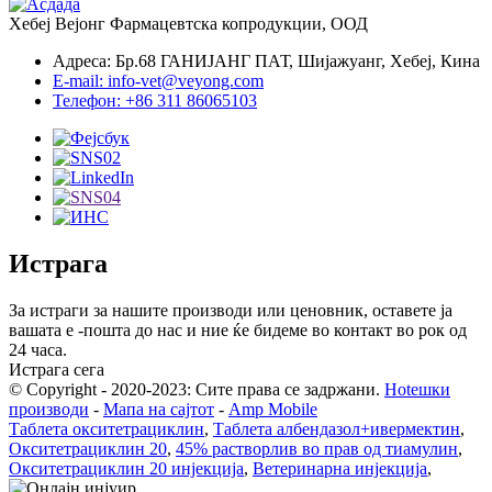
Хебеј Вејонг Фармацевтска копродукции, ООД
Адреса: Бр.68 ГАНИЈАНГ ПАТ, Шијажуанг, Хебеј, Кина
E-mail: info-vet@veyong.com
Телефон: +86 311 86065103
Истрага
За истраги за нашите производи или ценовник, оставете ја
вашата е -пошта до нас и ние ќе бидеме во контакт во рок од
24 часа.
Истрага сега
© Copyright - 2020-2023: Сите права се задржани.
Hotешки
производи
-
Мапа на сајтот
-
Amp Mobile
Таблета окситетрациклин
,
Таблета албендазол+ивермектин
,
Окситетрациклин 20
,
45% растворлив во прав од тиамулин
,
Окситетрациклин 20 инјекција
,
Ветеринарна инјекција
,