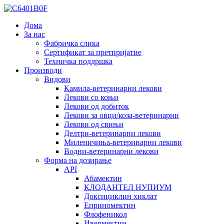
Дома
За нас
Фабричка слика
Сертификат за претпријатие
Техничка поддршка
Производи
Видови
Камила-ветеринарни лекови
Лекови со коњи
Лекови од добиток
Лекови за овци/коза-ветеринарни
Лекови од свињи
Делтри-ветеринарни лекови
Миленичиња-ветеринарни лекови
Водни-ветеринарни лекови
Форма на дозирање
API
Абамектин
КЛОДАНТЕЛ НУПИУМ
Доксициклин хиклат
Еприномектин
Флофеникол
Ивермектин