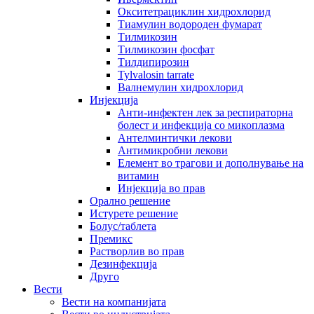
Окситетрациклин хидрохлорид
Тиамулин водороден фумарат
Тилмикозин
Тилмикозин фосфат
Тилдипирозин
Tylvalosin tarrate
Валнемулин хидрохлорид
Инјекција
Анти-инфектен лек за респираторна
болест и инфекција со микоплазма
Антелминтички лекови
Антимикробни лекови
Елемент во трагови и дополнување на
витамин
Инјекција во прав
Орално решение
Истурете решение
Болус/таблета
Премикс
Растворлив во прав
Дезинфекција
Друго
Вести
Вести на компанијата