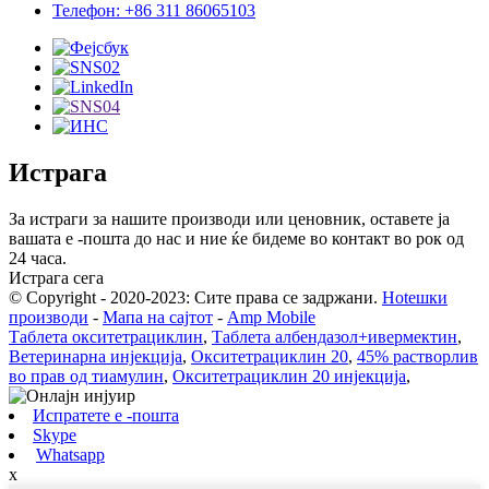
Телефон: +86 311 86065103
Истрага
За истраги за нашите производи или ценовник, оставете ја
вашата е -пошта до нас и ние ќе бидеме во контакт во рок од
24 часа.
Истрага сега
© Copyright - 2020-2023: Сите права се задржани.
Hotешки
производи
-
Мапа на сајтот
-
Amp Mobile
Таблета окситетрациклин
,
Таблета албендазол+ивермектин
,
Ветеринарна инјекција
,
Окситетрациклин 20
,
45% растворлив
во прав од тиамулин
,
Окситетрациклин 20 инјекција
,
Испратете е -пошта
Skype
Whatsapp
x