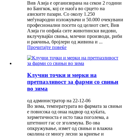
Вив Азија е организирана на секои 2 години
во Бангкок, кој се наоѓа во срцето на
азиските пазари. Со околу 1.250
меѓународни изложувачи и 50.000 очекувани
професионални посети од целиот свет, Вив
Азија ги опфаќа сите животински видови,
вклучувајќи свиња, млечни производи, риби
и ракчиња, бројлери од живина и ...
Прочитајте повеќе
Клучни точки и мерки на
претпазливост за фарми со свињи
во зима
од администратор на 22-12-06
Во зима, температурата во фармата за свињи
е повисока од онаа надвор од куќата,
херметичноста е исто така поголема, а
штетниот гас се зголемува. Во ова
опкружување, измет од свињи и влажна
околина се многу лесни за криење и