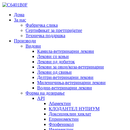
Дома
За нас
Фабричка слика
Сертификат за претпријатие
Техничка поддршка
Производи
Видови
Камила-ветеринарни лекови
Лекови со коњи
Лекови од добиток
Лекови за овци/коза-ветеринарни
Лекови од свињи
Делтри-ветеринарни лекови
Миленичиња-ветеринарни лекови
Водни-ветеринарни лекови
Форма на дозирање
API
Абамектин
КЛОДАНТЕЛ НУПИУМ
Доксициклин хиклат
Еприномектин
Флофеникол
Ивермектин