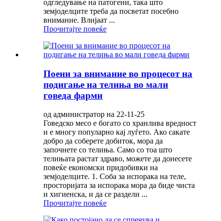
одгледување на патогени, така што
земјоделците треба да посветат посебно
внимание. Влијаат ...
Прочитајте повеќе
Поени за внимание во процесот на
подигање на телиња во мали
говеда фарми
од администратор на 22-11-25
Говедско месо е богато со хранлива вредност
и е многу популарно кај луѓето. Ако сакате
добро да соберете добиток, мора да
започнете со телиња. Само со тоа што
телињата растат здраво, можете да донесете
повеќе економски придобивки на
земјоделците. 1. Соба за испорака на теле,
просторијата за испорака мора да биде чиста
и хигиенска, и да се раздели ...
Прочитајте повеќе