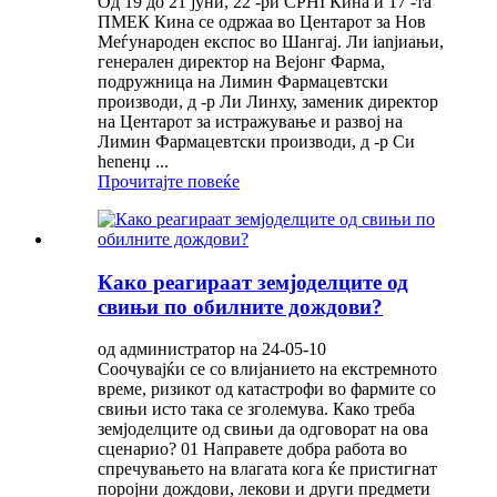
Од 19 до 21 јуни, 22 -ри CPHI Кина и 17 -та
ПМЕК Кина се одржаа во Центарот за Нов
Меѓународен експос во Шангај. Ли ianjиањи,
генерален директор на Вејонг Фарма,
подружница на Лимин Фармацевтски
производи, д -р Ли Линху, заменик директор
на Центарот за истражување и развој на
Лимин Фармацевтски производи, д -р Си
henенџ ...
Прочитајте повеќе
Како реагираат земјоделците од
свињи по обилните дождови?
од администратор на 24-05-10
Соочувајќи се со влијанието на екстремното
време, ризикот од катастрофи во фармите со
свињи исто така се зголемува. Како треба
земјоделците од свињи да одговорат на ова
сценарио? 01 Направете добра работа во
спречувањето на влагата кога ќе пристигнат
поројни дождови, лекови и други предмети