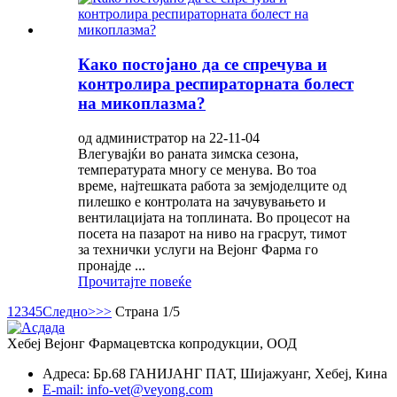
Како постојано да се спречува и
контролира респираторната болест
на микоплазма?
од администратор на 22-11-04
Влегувајќи во раната зимска сезона,
температурата многу се менува. Во тоа
време, најтешката работа за земјоделците од
пилешко е контролата на зачувувањето и
вентилацијата на топлината. Во процесот на
посета на пазарот на ниво на грасрут, тимот
за технички услуги на Вејонг Фарма го
пронајде ...
Прочитајте повеќе
1
2
3
4
5
Следно>
>>
Страна 1/5
Хебеј Вејонг Фармацевтска копродукции, ООД
Адреса: Бр.68 ГАНИЈАНГ ПАТ, Шијажуанг, Хебеј, Кина
E-mail: info-vet@veyong.com