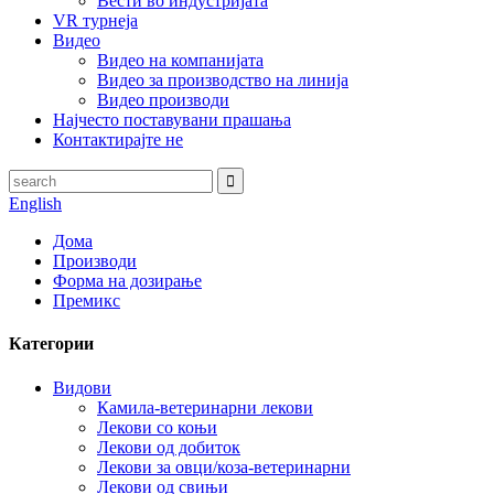
Вести во индустријата
VR турнеја
Видео
Видео на компанијата
Видео за производство на линија
Видео производи
Најчесто поставувани прашања
Контактирајте не
English
Дома
Производи
Форма на дозирање
Премикс
Категории
Видови
Камила-ветеринарни лекови
Лекови со коњи
Лекови од добиток
Лекови за овци/коза-ветеринарни
Лекови од свињи