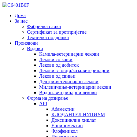
Дома
За нас
Фабричка слика
Сертификат за претпријатие
Техничка поддршка
Производи
Видови
Камила-ветеринарни лекови
Лекови со коњи
Лекови од добиток
Лекови за овци/коза-ветеринарни
Лекови од свињи
Делтри-ветеринарни лекови
Миленичиња-ветеринарни лекови
Водни-ветеринарни лекови
Форма на дозирање
API
Абамектин
КЛОДАНТЕЛ НУПИУМ
Доксициклин хиклат
Еприномектин
Флофеникол
Ивермектин