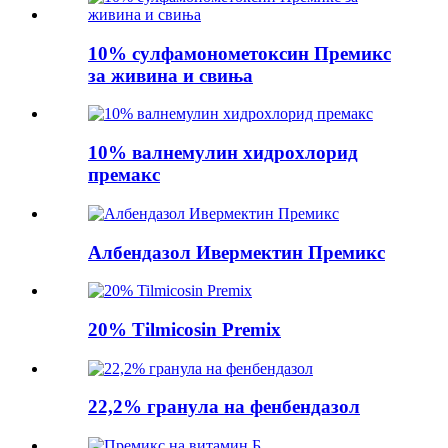
10% сулфамонометоксин Премикс
за живина и свиња
10% валнемулин хидрохлорид
премакс
Албендазол Ивермектин Премикс
20% Tilmicosin Premix
22,2% гранула на фенбендазол