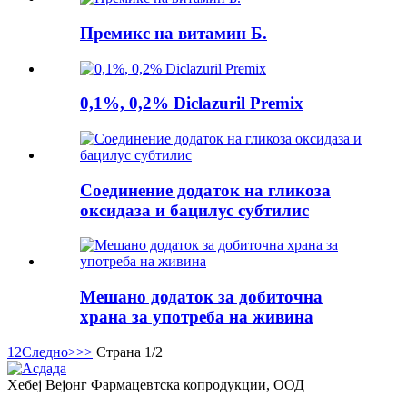
Премикс на витамин Б.
0,1%, 0,2% Diclazuril Premix
Соединение додаток на гликоза
оксидаза и бацилус субтилис
Мешано додаток за добиточна
храна за употреба на живина
1
2
Следно>
>>
Страна 1/2
Хебеј Вејонг Фармацевтска копродукции, ООД