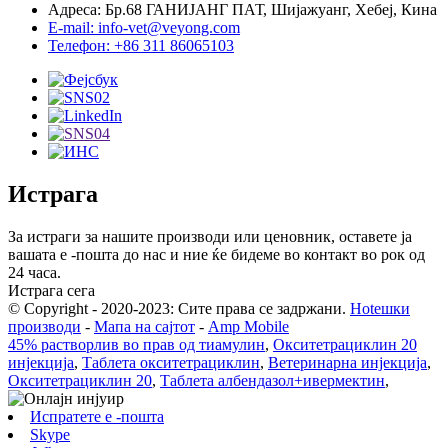
Адреса: Бр.68 ГАНИЈАНГ ПАТ, Шијажуанг, Хебеј, Кина
E-mail: info-vet@veyong.com
Телефон: +86 311 86065103
Истрага
За истраги за нашите производи или ценовник, оставете ја
вашата е -пошта до нас и ние ќе бидеме во контакт во рок од
24 часа.
Истрага сега
© Copyright - 2020-2023: Сите права се задржани.
Hotешки
производи
-
Мапа на сајтот
-
Amp Mobile
45% растворлив во прав од тиамулин
,
Окситетрациклин 20
инјекција
,
Таблета окситетрациклин
,
Ветеринарна инјекција
,
Окситетрациклин 20
,
Таблета албендазол+ивермектин
,
Испратете е -пошта
Skype