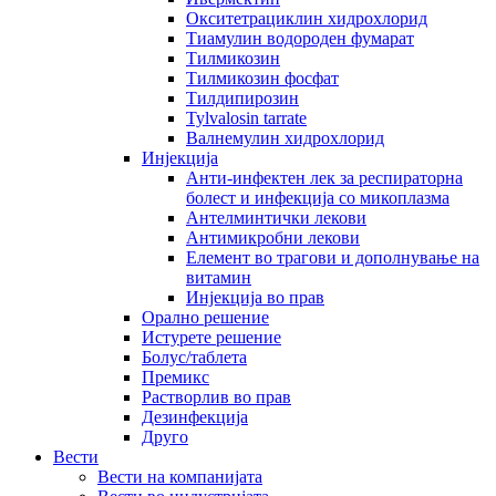
Окситетрациклин хидрохлорид
Тиамулин водороден фумарат
Тилмикозин
Тилмикозин фосфат
Тилдипирозин
Tylvalosin tarrate
Валнемулин хидрохлорид
Инјекција
Анти-инфектен лек за респираторна
болест и инфекција со микоплазма
Антелминтички лекови
Антимикробни лекови
Елемент во трагови и дополнување на
витамин
Инјекција во прав
Орално решение
Истурете решение
Болус/таблета
Премикс
Растворлив во прав
Дезинфекција
Друго
Вести
Вести на компанијата