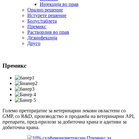
Инјекција во прав
Орално решение
Истурете решение
Болус/таблета
Премикс
Растворлив во прав
Дезинфекција
Друго
Премикс
Големо претпријатие за ветеринарни лекови овластени со
GMP, со R&D, производство и продажба на ветеринарни API,
препарати, пред-прилози за добиточна храна и адитиви за
добиточна храна.