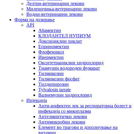
Делтри-ветеринарни лекови
Миленичиња-ветеринарни лекови
Водни-ветеринарни лекови
Форма на дозирање
API
Абамектин
КЛОДАНТЕЛ НУПИУМ
Доксициклин хиклат
Еприномектин
Флофеникол
Ивермектин
Окситетрациклин хидрохлорид
Тиамулин водороден фумарат
Тилмикозин
Тилмикозин фосфат
Тилдипирозин
Tylvalosin tarrate
Валнемулин хидрохлорид
Инјекција
Анти-инфектен лек за респираторна болест и
инфекција со микоплазма
Антелминтички лекови
Антимикробни лекови
Елемент во трагови и дополнување на
витамин