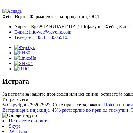
Хебеј Вејонг Фармацевтска копродукции, ООД
Адреса: Бр.68 ГАНИЈАНГ ПАТ, Шијажуанг, Хебеј, Кина
E-mail: info-vet@veyong.com
Телефон: +86 311 86065103
Истрага
За истраги за нашите производи или ценовник, оставете ја вашат
Истрага сега
© Copyright - 2020-2023: Сите права се задржани.
Hotешки прои
Ветеринарна инјекција
,
45% растворлив во прав од тиамулин
,
Т
Испратете е -пошта
Skype
Whatsapp