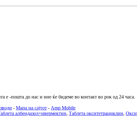
а е -пошта до нас и ние ќе бидеме во контакт во рок од 24 часа.
зводи
-
Мапа на сајтот
-
Amp Mobile
аблета албендазол+ивермектин
,
Таблета окситетрациклин
,
Окси