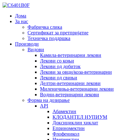
Дома
За нас
Фабричка слика
Сертификат за претпријатие
Техничка поддршка
Производи
Видови
Камила-ветеринарни лекови
Лекови со коњи
Лекови од добиток
Лекови за овци/коза-ветеринарни
Лекови од свињи
Делтри-ветеринарни лекови
Миленичиња-ветеринарни лекови
Водни-ветеринарни лекови
Форма на дозирање
API
Абамектин
КЛОДАНТЕЛ НУПИУМ
Доксициклин хиклат
Еприномектин
Флофеникол
Ивермектин