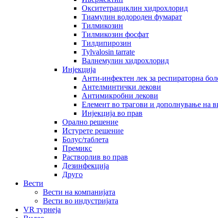
Окситетрациклин хидрохлорид
Тиамулин водороден фумарат
Тилмикозин
Тилмикозин фосфат
Тилдипирозин
Tylvalosin tarrate
Валнемулин хидрохлорид
Инјекција
Анти-инфектен лек за респираторна бол
Антелминтички лекови
Антимикробни лекови
Елемент во трагови и дополнување на 
Инјекција во прав
Орално решение
Истурете решение
Болус/таблета
Премикс
Растворлив во прав
Дезинфекција
Друго
Вести
Вести на компанијата
Вести во индустријата
VR турнеја