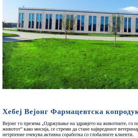
Хебеј Вејонг Фармацевтска копрод
Вејонг го презема „Одржување на здравјето на животните, го п
животот“ како мисија, се стреми да стане највредниот ветерина
нетрпение очекува активна соработка со глобалните клиенти.