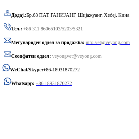
Додај.:
Бр.68 ПАТ ГАНИЈАНГ, Шијажуанг, Хебеј, Кина
Тел.:
+86 311 86065103
/5203/5321
Меѓународен оддел за продажба:
info-vet@veyong.com
Сеопфатен оддел:
veyongvet@veyong.com
WeChat/Skype:
+86-18931870272
Whatsapp:
+86 18931870272