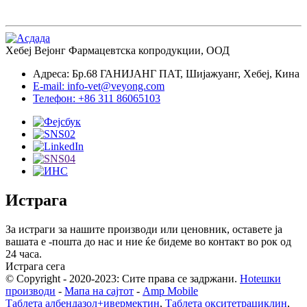
Хебеј Вејонг Фармацевтска копродукции, ООД
Адреса: Бр.68 ГАНИЈАНГ ПАТ, Шијажуанг, Хебеј, Кина
E-mail: info-vet@veyong.com
Телефон: +86 311 86065103
Истрага
За истраги за нашите производи или ценовник, оставете ја
вашата е -пошта до нас и ние ќе бидеме во контакт во рок од
24 часа.
Истрага сега
© Copyright - 2020-2023: Сите права се задржани.
Hotешки
производи
-
Мапа на сајтот
-
Amp Mobile
Таблета албендазол+ивермектин
,
Таблета окситетрациклин
,