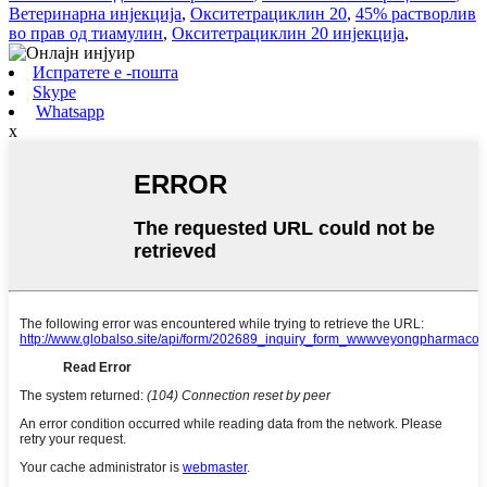
Ветеринарна инјекција
,
Окситетрациклин 20
,
45% растворлив
во прав од тиамулин
,
Окситетрациклин 20 инјекција
,
Испратете е -пошта
Skype
Whatsapp
x