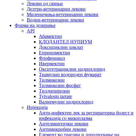
Лекови од свињи
Делтри-ветеринарни лекови
Миленичиња-ветеринарни лекови
Водни-ветеринарни лекови
Форма на дозирање
API
Абамектин
КЛОДАНТЕЛ НУПИУМ
Доксициклин хиклат
Еприномектин
Флофеникол
Ивермектин
Окситетрациклин хидрохлорид
Тиамулин водороден фумарат
Тилмикозин
Тилмикозин фосфат
Тилдипирозин
Tylvalosin tarrate
Валнемулин хидрохлорид
Инјекција
Анти-инфектен лек за респираторна болест и
инфекција со микоплазма
Антелминтички лекови
Антимикробни лекови
Елемент во трагови и дополнување на