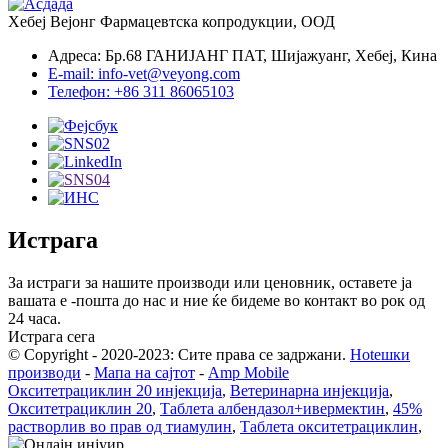
Хебеј Вејонг Фармацевтска копродукции, ООД
Адреса: Бр.68 ГАНИЈАНГ ПАТ, Шијажуанг, Хебеј, Кина
E-mail: info-vet@veyong.com
Телефон: +86 311 86065103
Истрага
За истраги за нашите производи или ценовник, оставете ја
вашата е -пошта до нас и ние ќе бидеме во контакт во рок од
24 часа.
Истрага сега
© Copyright - 2020-2023: Сите права се задржани.
Hotешки
производи
-
Мапа на сајтот
-
Amp Mobile
Окситетрациклин 20 инјекција
,
Ветеринарна инјекција
,
Окситетрациклин 20
,
Таблета албендазол+ивермектин
,
45%
растворлив во прав од тиамулин
,
Таблета окситетрациклин
,