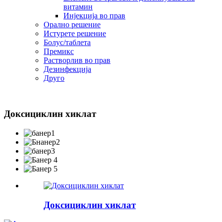
витамин
Инјекција во прав
Орално решение
Истурете решение
Болус/таблета
Премикс
Растворлив во прав
Дезинфекција
Друго
Доксициклин хиклат
Доксициклин хиклат