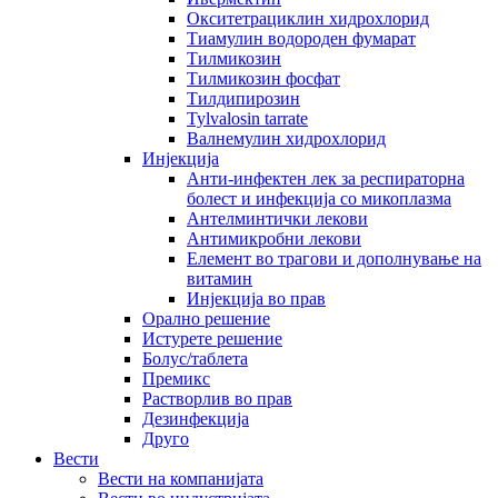
Окситетрациклин хидрохлорид
Тиамулин водороден фумарат
Тилмикозин
Тилмикозин фосфат
Тилдипирозин
Tylvalosin tarrate
Валнемулин хидрохлорид
Инјекција
Анти-инфектен лек за респираторна
болест и инфекција со микоплазма
Антелминтички лекови
Антимикробни лекови
Елемент во трагови и дополнување на
витамин
Инјекција во прав
Орално решение
Истурете решение
Болус/таблета
Премикс
Растворлив во прав
Дезинфекција
Друго
Вести
Вести на компанијата