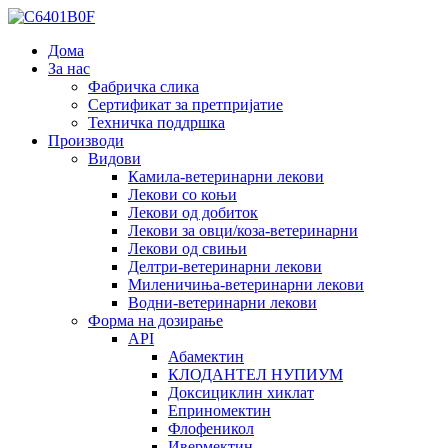
Дома
За нас
Фабричка слика
Сертификат за претпријатие
Техничка поддршка
Производи
Видови
Камила-ветеринарни лекови
Лекови со коњи
Лекови од добиток
Лекови за овци/коза-ветеринарни
Лекови од свињи
Делтри-ветеринарни лекови
Миленичиња-ветеринарни лекови
Водни-ветеринарни лекови
Форма на дозирање
API
Абамектин
КЛОДАНТЕЛ НУПИУМ
Доксициклин хиклат
Еприномектин
Флофеникол
Ивермектин