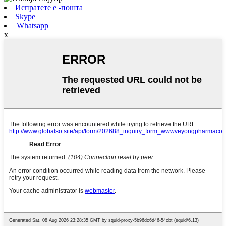
Испратете е -пошта
Skype
Whatsapp
x