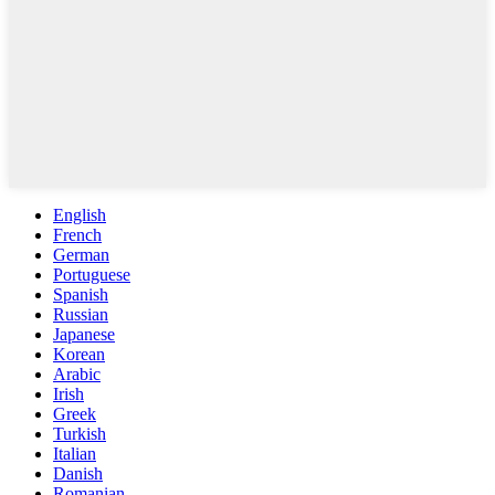
English
French
German
Portuguese
Spanish
Russian
Japanese
Korean
Arabic
Irish
Greek
Turkish
Italian
Danish
Romanian