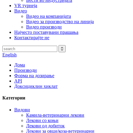
Вести во индустријата
VR турнеја
Видео
Видео на компанијата
Видео за производство на линија
Видео производи
Најчесто поставувани прашања
Контактирајте не
English
Дома
Производи
Форма на дозирање
API
Доксициклин хиклат
Категории
Видови
Камила-ветеринарни лекови
Лекови со коњи
Лекови од добиток
Лекови за овци/коза-ветеринарни