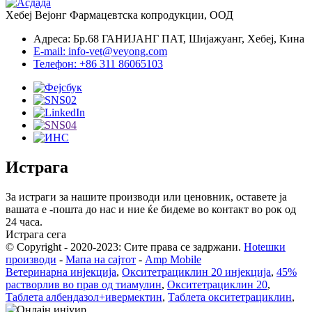
Хебеј Вејонг Фармацевтска копродукции, ООД
Адреса: Бр.68 ГАНИЈАНГ ПАТ, Шијажуанг, Хебеј, Кина
E-mail: info-vet@veyong.com
Телефон: +86 311 86065103
Истрага
За истраги за нашите производи или ценовник, оставете ја
вашата е -пошта до нас и ние ќе бидеме во контакт во рок од
24 часа.
Истрага сега
© Copyright - 2020-2023: Сите права се задржани.
Hotешки
производи
-
Мапа на сајтот
-
Amp Mobile
Ветеринарна инјекција
,
Окситетрациклин 20 инјекција
,
45%
растворлив во прав од тиамулин
,
Окситетрациклин 20
,
Таблета албендазол+ивермектин
,
Таблета окситетрациклин
,