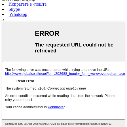
Испратете е -пошта
Skype
Whatsapp
x