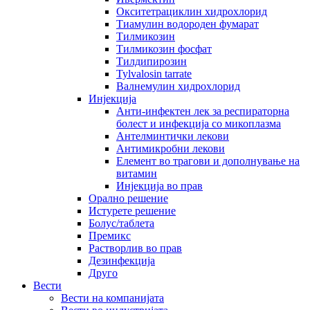
Окситетрациклин хидрохлорид
Тиамулин водороден фумарат
Тилмикозин
Тилмикозин фосфат
Тилдипирозин
Tylvalosin tarrate
Валнемулин хидрохлорид
Инјекција
Анти-инфектен лек за респираторна
болест и инфекција со микоплазма
Антелминтички лекови
Антимикробни лекови
Елемент во трагови и дополнување на
витамин
Инјекција во прав
Орално решение
Истурете решение
Болус/таблета
Премикс
Растворлив во прав
Дезинфекција
Друго
Вести
Вести на компанијата