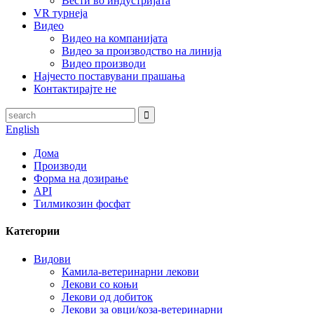
Вести во индустријата
VR турнеја
Видео
Видео на компанијата
Видео за производство на линија
Видео производи
Најчесто поставувани прашања
Контактирајте не
English
Дома
Производи
Форма на дозирање
API
Тилмикозин фосфат
Категории
Видови
Камила-ветеринарни лекови
Лекови со коњи
Лекови од добиток
Лекови за овци/коза-ветеринарни