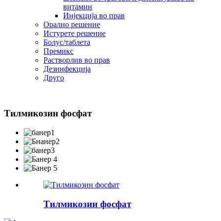
витамин
Инјекција во прав
Орално решение
Истурете решение
Болус/таблета
Премикс
Растворлив во прав
Дезинфекција
Друго
Тилмикозин фосфат
Тилмикозин фосфат