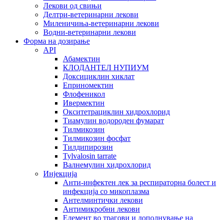
Лекови од свињи
Делтри-ветеринарни лекови
Миленичиња-ветеринарни лекови
Водни-ветеринарни лекови
Форма на дозирање
API
Абамектин
КЛОДАНТЕЛ НУПИУМ
Доксициклин хиклат
Еприномектин
Флофеникол
Ивермектин
Окситетрациклин хидрохлорид
Тиамулин водороден фумарат
Тилмикозин
Тилмикозин фосфат
Тилдипирозин
Tylvalosin tarrate
Валнемулин хидрохлорид
Инјекција
Анти-инфектен лек за респираторна болест и
инфекција со микоплазма
Антелминтички лекови
Антимикробни лекови
Елемент во трагови и дополнување на