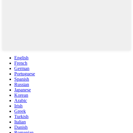
English
French
German
Portuguese
Spanish
Russian
Japanese
Korean
Arabic
Irish
Greek
Turkish
Italian
Danish
Romanian