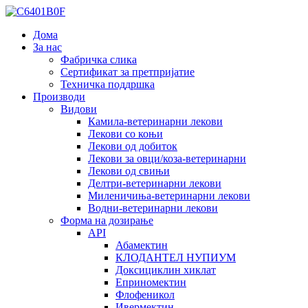
Дома
За нас
Фабричка слика
Сертификат за претпријатие
Техничка поддршка
Производи
Видови
Камила-ветеринарни лекови
Лекови со коњи
Лекови од добиток
Лекови за овци/коза-ветеринарни
Лекови од свињи
Делтри-ветеринарни лекови
Миленичиња-ветеринарни лекови
Водни-ветеринарни лекови
Форма на дозирање
API
Абамектин
КЛОДАНТЕЛ НУПИУМ
Доксициклин хиклат
Еприномектин
Флофеникол
Ивермектин