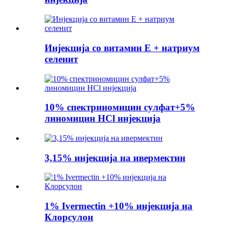
Инјекција со витамин Е + натриум
селенит
10% спектриномицин сулфат+5%
линомицин HCl инјекција
3,15% инјекција на ивермектин
1% Ivermectin +10% инјекција на
Клорсулон