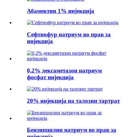
Абамектин 1% инјекција
Сефтиофур натриум во прав за
инјекција
0,2% дексаметазон натриум
фосфат инјекција
20% инјекција на талозин тартрат
Бензипцилин натриум во прав за
инјекција