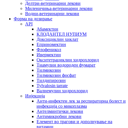
Делтри-ветеринарни лекови
Миленичиња-ветеринарни лекови
Водни-ветеринарни лекови
Форма на дозирање
API
Абамектин
КЛОДАНТЕЛ НУПИУМ
Доксициклин хиклат
Еприномектин
Флофеникол
Ивермектин
Окситетрациклин хидрохлорид
Тиамулин водороден фумарат
Тилмикозин
Тилмикозин фосфат
Тилдипирозин
Tylvalosin tarrate
Валнемулин хидрохлорид
Инјекција
Анти-инфектен лек за респираторна болест и
инфекција со микоплазма
Антелминтички лекови
Антимикробни лекови
Елемент во трагови и дополнување на
витамин