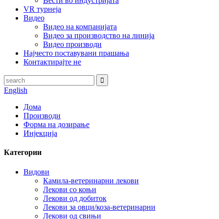
Вести во индустријата
VR турнеја
Видео
Видео на компанијата
Видео за производство на линија
Видео производи
Најчесто поставувани прашања
Контактирајте не
English
Дома
Производи
Форма на дозирање
Инјекција
Категории
Видови
Камила-ветеринарни лекови
Лекови со коњи
Лекови од добиток
Лекови за овци/коза-ветеринарни
Лекови од свињи