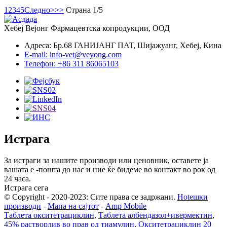
1
2
3
4
5
Следно>
>>
Страна 1/5
Хебеј Вејонг Фармацевтска копродукции, ООД
Адреса: Бр.68 ГАНИЈАНГ ПАТ, Шијажуанг, Хебеј, Кина
E-mail: info-vet@veyong.com
Телефон: +86 311 86065103
Истрага
За истраги за нашите производи или ценовник, оставете ја
вашата е -пошта до нас и ние ќе бидеме во контакт во рок од
24 часа.
Истрага сега
© Copyright - 2020-2023: Сите права се задржани.
Hotешки
производи
-
Мапа на сајтот
-
Amp Mobile
Таблета окситетрациклин
,
Таблета албендазол+ивермектин
,
45% растворлив во прав од тиамулин
,
Окситетрациклин 20