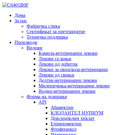
Дома
За нас
Фабричка слика
Сертификат за претпријатие
Техничка поддршка
Производи
Видови
Камила-ветеринарни лекови
Лекови со коњи
Лекови од добиток
Лекови за овци/коза-ветеринарни
Лекови од свињи
Делтри-ветеринарни лекови
Миленичиња-ветеринарни лекови
Водни-ветеринарни лекови
Форма на дозирање
API
Абамектин
КЛОДАНТЕЛ НУПИУМ
Доксициклин хиклат
Еприномектин
Флофеникол
Ивермектин