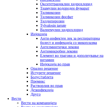
Окситетрациклин хидрохлорид
Тиамулин водороден фумарат
Тилмикозин
Тилмикозин фосфат
Тилдипирозин
Tylvalosin tarrate
Валнемулин хидрохлорид
Инјекција
Анти-инфектен лек за респираторна
болест и инфекција со микоплазма
Антелминтички лекови
Антимикробни лекови
Елемент во трагови и дополнување на
витамин
Инјекција во прав
Орално решение
Истурете решение
Болус/таблета
Премикс
Растворлив во прав
Дезинфекција
Друго
Вести
Вести на компанијата