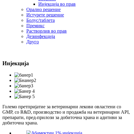
Инјекција во прав
Орално решение
Истурете решение
Болус/таблета
Премикс
Растворлив во прав
Дезинфекција
Друго
Инјекција
Големо претпријатие за ветеринарни лекови овластени со
GMP, со R&D, производство и продажба на ветеринарни API,
препарати, пред-прилози за добиточна храна и адитиви за
добиточна храна.