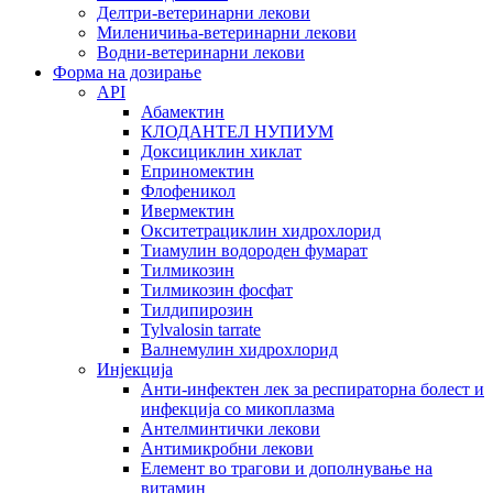
Делтри-ветеринарни лекови
Миленичиња-ветеринарни лекови
Водни-ветеринарни лекови
Форма на дозирање
API
Абамектин
КЛОДАНТЕЛ НУПИУМ
Доксициклин хиклат
Еприномектин
Флофеникол
Ивермектин
Окситетрациклин хидрохлорид
Тиамулин водороден фумарат
Тилмикозин
Тилмикозин фосфат
Тилдипирозин
Tylvalosin tarrate
Валнемулин хидрохлорид
Инјекција
Анти-инфектен лек за респираторна болест и
инфекција со микоплазма
Антелминтички лекови
Антимикробни лекови
Елемент во трагови и дополнување на
витамин