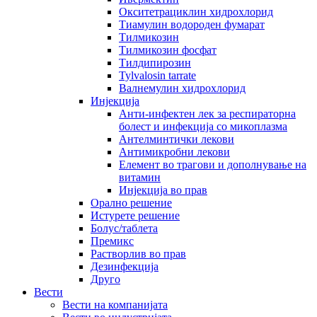
Окситетрациклин хидрохлорид
Тиамулин водороден фумарат
Тилмикозин
Тилмикозин фосфат
Тилдипирозин
Tylvalosin tarrate
Валнемулин хидрохлорид
Инјекција
Анти-инфектен лек за респираторна
болест и инфекција со микоплазма
Антелминтички лекови
Антимикробни лекови
Елемент во трагови и дополнување на
витамин
Инјекција во прав
Орално решение
Истурете решение
Болус/таблета
Премикс
Растворлив во прав
Дезинфекција
Друго
Вести
Вести на компанијата