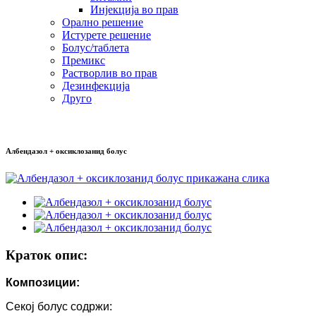
Инјекција во прав
Орално решение
Истурете решение
Болус/таблета
Премикс
Растворлив во прав
Дезинфекција
Друго
Албендазол + оксиклозанид болус
Краток опис:
Композиции:
Секој болус содржи: