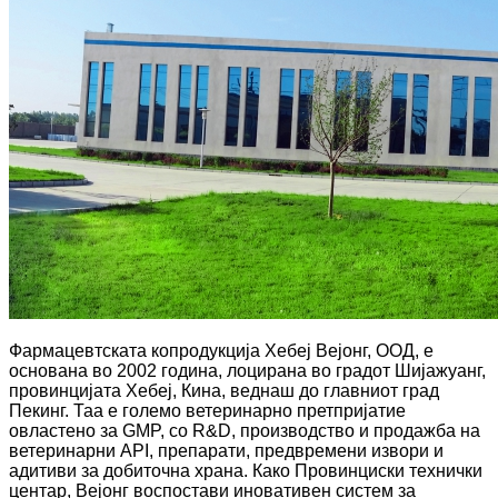
Фармацевтската копродукција Хебеј Вејонг, ООД, е
основана во 2002 година, лоцирана во градот Шијажуанг,
провинцијата Хебеј, Кина, веднаш до главниот град
Пекинг. Таа е големо ветеринарно претпријатие
овластено за GMP, со R&D, производство и продажба на
ветеринарни API, препарати, предвремени извори и
адитиви за добиточна храна. Како Провинциски технички
центар, Вејонг воспостави иновативен систем за