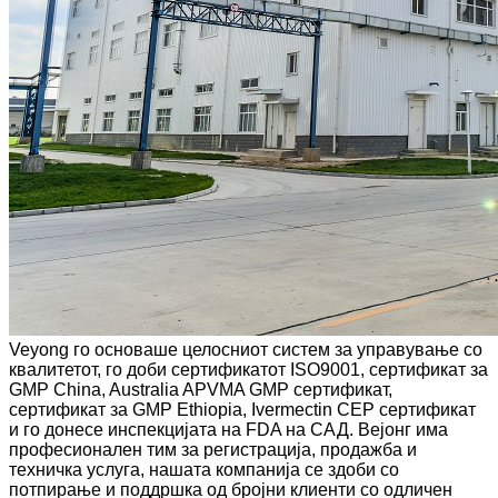
Veyong го основаше целосниот систем за управување со
квалитетот, го доби сертификатот ISO9001, сертификат за
GMP China, Australia APVMA GMP сертификат,
сертификат за GMP Ethiopia, Ivermectin CEP сертификат
и го донесе инспекцијата на FDA на САД. Вејонг има
професионален тим за регистрација, продажба и
техничка услуга, нашата компанија се здоби со
потпирање и поддршка од бројни клиенти со одличен