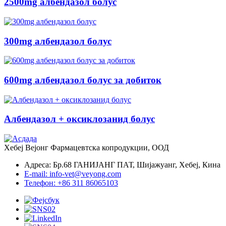
2500mg албендазол болус
300mg албендазол болус
600mg албендазол болус за добиток
Албендазол + оксиклозанид болус
Хебеј Вејонг Фармацевтска копродукции, ООД
Адреса: Бр.68 ГАНИЈАНГ ПАТ, Шијажуанг, Хебеј, Кина
E-mail: info-vet@veyong.com
Телефон: +86 311 86065103