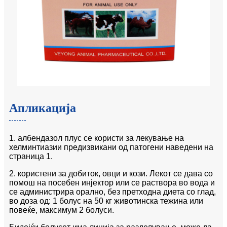
Апликација
1. албендазол плус се користи за лекување на
хелминтиазии предизвикани од патогени наведени на
страница 1.
2. користени за добиток, овци и кози. Лекот се дава со
помош на посебен инјектор или се раствора во вода и
се администрира орално, без претходна диета со глад,
во доза од: 1 болус на 50 кг животинска тежина или
повеќе, максимум 2 болуси.