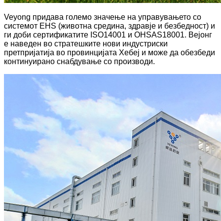
Veyong придава големо значење на управувањето со
системот EHS (животна средина, здравје и безбедност) и
ги доби сертификатите ISO14001 и OHSAS18001. Вејонг
е наведен во стратешките нови индустриски
претпријатија во провинцијата Хебеј и може да обезбеди
континуирано снабдување со производи.