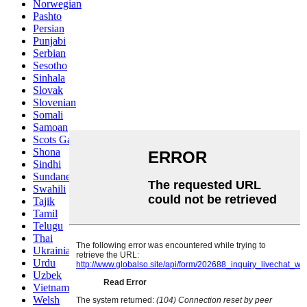
Norwegian
Pashto
Persian
Punjabi
Serbian
Sesotho
Sinhala
Slovak
Slovenian
Somali
Samoan
Scots Gaelic
Shona
Sindhi
Sundanese
Swahili
Tajik
Tamil
Telugu
Thai
Ukrainian
Urdu
Uzbek
Vietnamese
Welsh