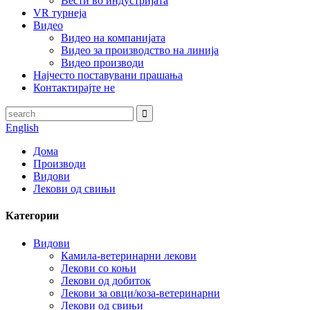
Вести во индустријата
VR турнеја
Видео
Видео на компанијата
Видео за производство на линија
Видео производи
Најчесто поставувани прашања
Контактирајте не
English
Дома
Производи
Видови
Лекови од свињи
Категории
Видови
Камила-ветеринарни лекови
Лекови со коњи
Лекови од добиток
Лекови за овци/коза-ветеринарни
Лекови од свињи