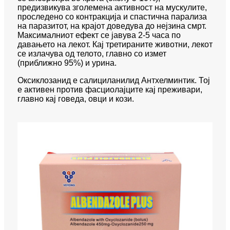
предизвикува зголемена активност на мускулите,
проследено со контракција и спастична парализа
на паразитот, на крајот доведува до нејзина смрт.
Максималниот ефект се јавува 2-5 часа по
давањето на лекот. Кај третираните животни, лекот
се излачува од телото, главно со измет
(приближно 95%) и урина.
Оксиклозанид е салициланилид Антхелминтик. Тој
е активен против фасциолајците кај преживари,
главно кај говеда, овци и кози.