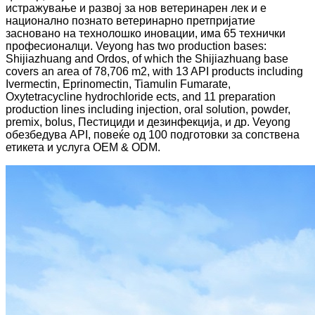
истражување и развој за нов ветеринарен лек и е
национално познато ветеринарно претпријатие
засновано на технолошко иновации, има 65 технички
професионалци. Veyong has two production bases:
Shijiazhuang and Ordos, of which the Shijiazhuang base
covers an area of ​​78,706 m2, with 13 API products including
Ivermectin, Eprinomectin, Tiamulin Fumarate,
Oxytetracycline hydrochloride ects, and 11 preparation
production lines including injection, oral solution, powder,
premix, bolus, Пестициди и дезинфекција, и др. Veyong
обезбедува API, повеќе од 100 подготовки за сопствена
етикета и услуга OEM & ODM.