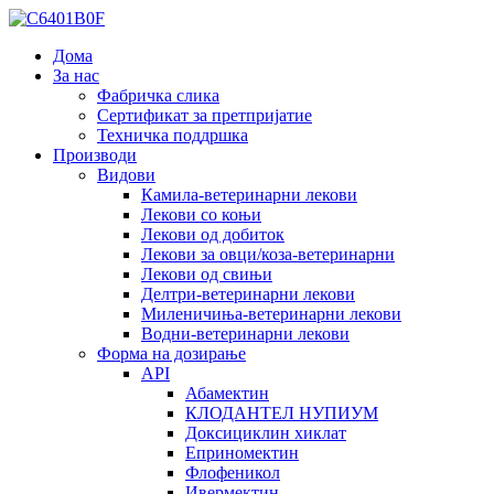
Дома
За нас
Фабричка слика
Сертификат за претпријатие
Техничка поддршка
Производи
Видови
Камила-ветеринарни лекови
Лекови со коњи
Лекови од добиток
Лекови за овци/коза-ветеринарни
Лекови од свињи
Делтри-ветеринарни лекови
Миленичиња-ветеринарни лекови
Водни-ветеринарни лекови
Форма на дозирање
API
Абамектин
КЛОДАНТЕЛ НУПИУМ
Доксициклин хиклат
Еприномектин
Флофеникол
Ивермектин