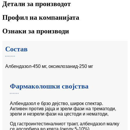
Детали за производот
Профил на компанијата
Ознаки за производи
Состав
Албендазол-450 мг, оксиклозанид-250 мг
Фармаколошки својства
Албендазол е брзо дејство, широк спектар.
Активен против јајца и зрели фази на трематоди,
зрели и незрели фази на цестоди и нематоди,
Од гастроинтестиналниот тракт, албендазол малку
се апсорбира во крвта (околу 5-10%),