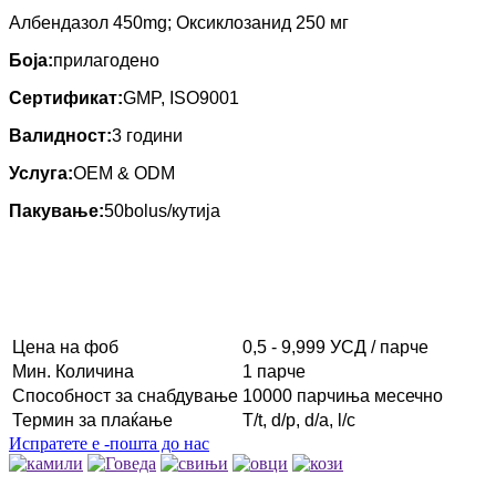
Албендазол 450mg; Оксиклозанид 250 мг
Боја:
прилагодено
Сертификат:
GMP, ISO9001
Валидност:
3 години
Услуга:
OEM & ODM
Пакување:
50bolus/кутија
Цена на фоб
0,5 - 9,999 УСД / парче
Мин. Количина
1 парче
Способност за снабдување
10000 парчиња месечно
Термин за плаќање
T/t, d/p, d/a, l/c
Испратете е -пошта до нас