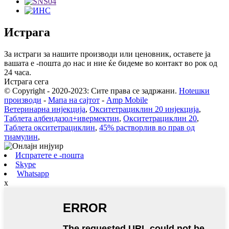
Истрага
За истраги за нашите производи или ценовник, оставете ја
вашата е -пошта до нас и ние ќе бидеме во контакт во рок од
24 часа.
Истрага сега
© Copyright - 2020-2023: Сите права се задржани.
Hotешки
производи
-
Мапа на сајтот
-
Amp Mobile
Ветеринарна инјекција
,
Окситетрациклин 20 инјекција
,
Таблета албендазол+ивермектин
,
Окситетрациклин 20
,
Таблета окситетрациклин
,
45% растворлив во прав од
тиамулин
,
Испратете е -пошта
Skype
Whatsapp
x